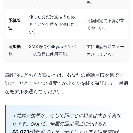
象。
使った分だけ支払うため、
予算管
月額固定で予算が立
月ごとの出費が予測しにく
理
てやすい。
い。
追加機
SMS送信やSkypeナンバ
主に通話分にフォー
能
ーの取得に使用可能。
カスしている。
最終的にどちらが良いかは、あなたの通話習慣次第です。
誰に、どれくらいの頻度でかけるかを軽く確認して、最適
なモデルを選んでください。
土地線か携帯か、そして国ごとに料金は大きく異な
ります。例えば、米国の固定電話にかけると
$0.023/分
程度ですが、ナイジェリアの固定電話だ