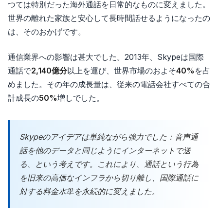
つては特別だった海外通話を日常的なものに変えました。
世界の離れた家族と安心して長時間話せるようになったの
は、そのおかげです。
通信業界への影響は甚大でした。2013年、Skypeは国際
通話で
2,140億分
以上を運び、世界市場のおよそ
40%
を占
めました。その年の成長量は、従来の電話会社すべての合
計成長の
50%
増しでした。
Skypeのアイデアは単純ながら強力でした：音声通
話を他のデータと同じようにインターネットで送
る、という考えです。これにより、通話という行為
を旧来の高価なインフラから切り離し、国際通話に
対する料金水準を永続的に変えました。