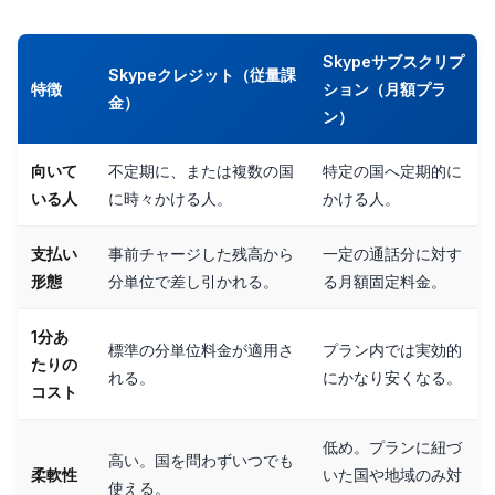
Skypeサブスクリプ
Skypeクレジット（従量課
特徴
ション（月額プラ
金）
ン）
向いて
不定期に、または複数の国
特定の国へ定期的に
いる人
に時々かける人。
かける人。
支払い
事前チャージした残高から
一定の通話分に対す
形態
分単位で差し引かれる。
る月額固定料金。
1分あ
標準の分単位料金が適用さ
プラン内では実効的
たりの
れる。
にかなり安くなる。
コスト
低め。プランに紐づ
高い。国を問わずいつでも
柔軟性
いた国や地域のみ対
使える。