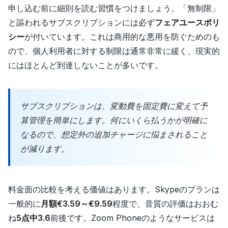
申し込む前に細則を読む習慣をつけましょう。「無制限」
と謳われるサブスクリプションには必ず
フェアユースポリ
シー
が付いています。これは商用的な悪用を防ぐためのも
ので、個人利用者に対する制限は通常非常に緩く、現実的
にはほとんど到達しないことが多いです。
サブスクリプションは、変動費を固定費に変えて予
算管理を簡単にします。何にいくら払うかが明確に
なるので、想定外の追加チャージに悩まされること
が減ります。
料金面の比較を考える価値はあります。Skypeのプランは
一般的に
月額€3.59～€9.59
程度で、音質の評価はおおむ
ね
5点中3.6
前後です。Zoom Phoneのようなサービスは