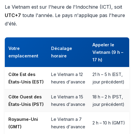
Le Vietnam est sur l'heure de l'Indochine (ICT), soit
UTC+7
toute l'année. Le pays n'applique pas l'heure
d'été.
Appeler le
Votre
Décalage
Vietnam (9 h –
emplacement
horaire
17 h)
Côte Est des
Le Vietnam a 12
21 h – 5 h (EST,
États-Unis (EST)
heures d'avance
jour précédent)
Côte Ouest des
Le Vietnam a 15
18 h – 2 h (PST,
États-Unis (PST)
heures d'avance
jour précédent)
Royaume-Uni
Le Vietnam a 7
2 h – 10 h (GMT)
(GMT)
heures d'avance