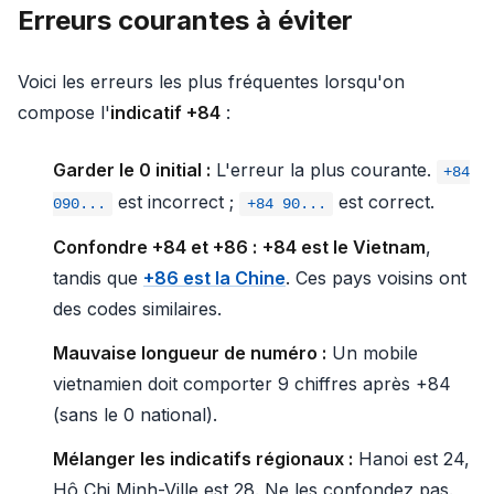
Erreurs courantes à éviter
Voici les erreurs les plus fréquentes lorsqu'on
compose l'
indicatif +84
:
Garder le 0 initial :
L'erreur la plus courante.
+84
est incorrect ;
est correct.
090...
+84 90...
Confondre +84 et +86 :
+84 est le Vietnam
,
tandis que
+86 est la Chine
. Ces pays voisins ont
des codes similaires.
Mauvaise longueur de numéro :
Un mobile
vietnamien doit comporter 9 chiffres après +84
(sans le 0 national).
Mélanger les indicatifs régionaux :
Hanoi est 24,
Hô Chi Minh-Ville est 28. Ne les confondez pas.