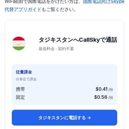
WiFi経由で国際電話をかけたい方は、
国際電話向けSkype
代替アプリガイド
もご覧ください。
タジキスタンへCallSkyで通話
最低料金 · 契約不要
従量課金
分単位で課金
携帯
$0.41
/分
固定
$0.56
/分
タジキスタンに電話する →