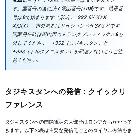
す。国番号の後に続く電話番号は
9桁
です。携帯番
号は
9
で始まります（形式：+992 9X XXX
XXXX）。市外局番はドゥシャンベが
37
などです。
国際発信時は国内用のトランクプレフィックス
8
を
外してください。+992（タジキスタン）と
+993（トルクメニスタン）を間違えないようご注
意ください。
タジキスタンへの発信：クイックリ
ファレンス
タジキスタンへの国際電話の大部分はロシアからかかって
きます。以下の表は主要な発信元ごとのダイヤル方法をま