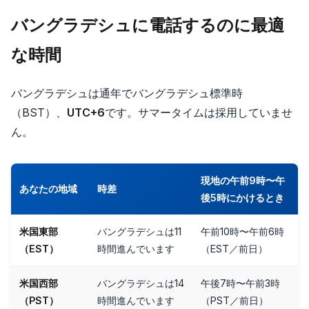
バングラデシュに電話するのに最適
な時間
バングラデシュは通年でバングラデシュ標準時
（BST）、
UTC+6
です。サマータイムは採用していませ
ん。
現地の午前9時〜午
あなたの地域
時差
後5時にかけるとき
米国東部
バングラデシュは11
午前10時〜午前6時
（EST）
時間進んでいます
（EST／前日）
米国西部
バングラデシュは14
午後7時〜午前3時
（PST）
時間進んでいます
（PST／前日）