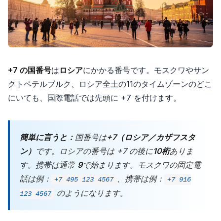
+7 の国番号
は
ロシア
にかかる番号です。モスクワやサン
クトペテルブルク、ロシア全土の11のタイムゾーンのどこ
にいても、国際電話では先頭に +7 を付けます。
簡単に言うと：
国番号は
+7（ロシア／カザフスタ
ン）
です。ロシアの番号は +7 の後に
10桁
ありま
す。携帯は通常
9
で始まります。モスクワの固定電
話は例：
、携帯は例：
+7 495 123 4567
+7 916
のようになります。
123 4567