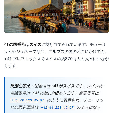
41 の国番号
は
スイス
に割り当てられています。チューリ
ッヒやジュネーブなど、アルプスの国のどこにかけても、
+41 プレフィックスでスイスの約870万人の人々につなが
ります。
簡潔な答え：
国番号は
+41 がスイス
です。スイスの
電話番号は +41 の後に
9桁
あります。携帯番号は
のように表示され、チューリッ
+41 79 123 45 67
ヒの固定回線は
のようになり
+41 44 123 45 67