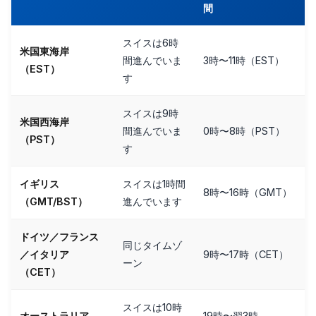
間
スイスは6時
米国東海岸
間進んでいま
3時〜11時（EST）
（EST）
す
スイスは9時
米国西海岸
間進んでいま
0時〜8時（PST）
（PST）
す
イギリス
スイスは1時間
8時〜16時（GMT）
（GMT/BST）
進んでいます
ドイツ／フランス
同じタイムゾ
／イタリア
9時〜17時（CET）
ーン
（CET）
スイスは10時
オーストラリア
19時〜翌3時