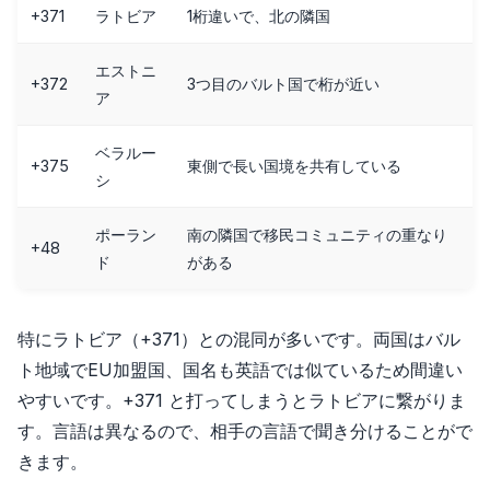
+371
ラトビア
1桁違いで、北の隣国
エストニ
+372
3つ目のバルト国で桁が近い
ア
ベラルー
+375
東側で長い国境を共有している
シ
ポーラン
南の隣国で移民コミュニティの重なり
+48
ド
がある
特にラトビア（+371）との混同が多いです。両国はバル
ト地域でEU加盟国、国名も英語では似ているため間違い
やすいです。+371 と打ってしまうとラトビアに繋がりま
す。言語は異なるので、相手の言語で聞き分けることがで
きます。