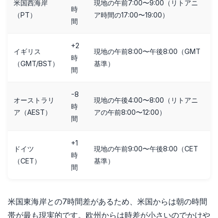
米国西海岸
現地の午前7:00〜9:00（リトアニ
時
（PT）
ア時間の17:00〜19:00）
間
+2
イギリス
現地の午前8:00〜午後8:00（GMT
時
（GMT/BST）
基準）
間
-8
オーストラリ
現地の午後4:00〜8:00（リトアニ
時
ア（AEST）
アの午前8:00〜12:00）
間
+1
ドイツ
現地の午前9:00〜午後8:00（CET
時
（CET）
基準）
間
米国東海岸との7時間差があるため、米国からは朝の時間
帯が最も現実的です。欧州からは時差が小さいのでかけや