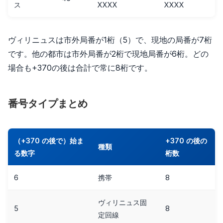
ス
XXXX
XXXX
ヴィリニュスは市外局番が1桁（5）で、現地の局番が7桁
です。他の都市は市外局番が2桁で現地局番が6桁。どの
場合も+370の後は合計で常に8桁です。
番号タイプまとめ
（+370 の後で）始ま
+370 の後の
種類
る数字
桁数
6
携帯
8
ヴィリニュス固
5
8
定回線