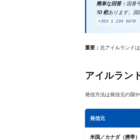
簡単な回答：
国番
10 桁
あります。国際
+353 1 234 5678
重要：
北アイルランドは
アイルラン
発信方法は発信元の国や
発信元
米国／カナダ（携帯）