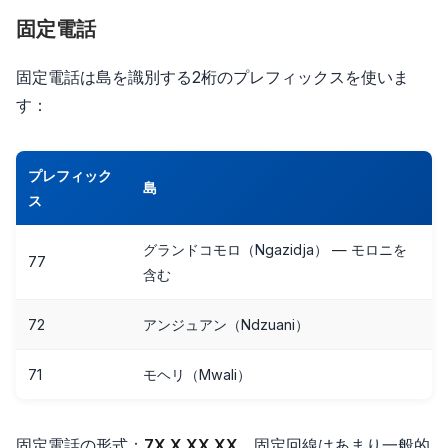
固定電話
固定電話は島を識別する2桁のプレフィックスを使いま
す：
プレフィック
島
ス
グランドコモロ（Ngazidja） — モロニを
77
含む
72
アンジュアン（Ndzuani）
71
モヘリ（Mwali）
固定電話の形式：
7X X XX XX
。固定回線はあまり一般的