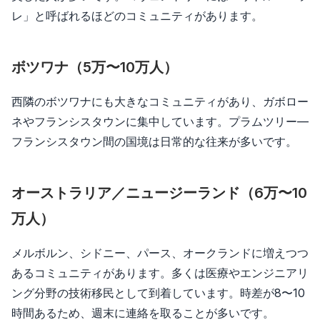
レ」と呼ばれるほどのコミュニティがあります。
ボツワナ（5万〜10万人）
西隣のボツワナにも大きなコミュニティがあり、ガボロー
ネやフランシスタウンに集中しています。プラムツリー—
フランシスタウン間の国境は日常的な往来が多いです。
オーストラリア／ニュージーランド（6万〜10
万人）
メルボルン、シドニー、パース、オークランドに増えつつ
あるコミュニティがあります。多くは医療やエンジニアリ
ング分野の技術移民として到着しています。時差が8〜10
時間あるため、週末に連絡を取ることが多いです。