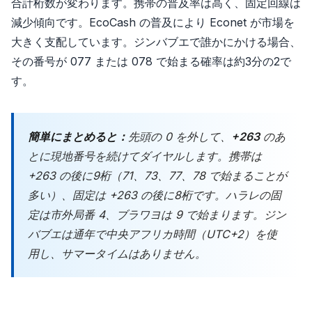
合計桁数が変わります。携帯の普及率は高く、固定回線は
減少傾向です。EcoCash の普及により Econet が市場を
大きく支配しています。ジンバブエで誰かにかける場合、
その番号が 077 または 078 で始まる確率は約3分の2で
す。
簡単にまとめると：
先頭の 0 を外して、
+263
のあ
とに現地番号を続けてダイヤルします。携帯は
+263 の後に9桁（71、73、77、78 で始まることが
多い）、固定は +263 の後に8桁です。ハラレの固
定は市外局番 4、ブラワヨは 9 で始まります。ジン
バブエは通年で中央アフリカ時間（UTC+2）を使
用し、サマータイムはありません。