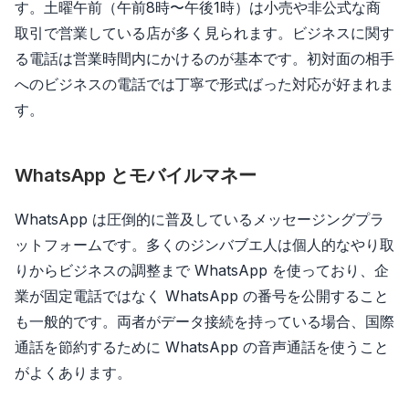
す。土曜午前（午前8時〜午後1時）は小売や非公式な商
取引で営業している店が多く見られます。ビジネスに関す
る電話は営業時間内にかけるのが基本です。初対面の相手
へのビジネスの電話では丁寧で形式ばった対応が好まれま
す。
WhatsApp とモバイルマネー
WhatsApp は圧倒的に普及しているメッセージングプラ
ットフォームです。多くのジンバブエ人は個人的なやり取
りからビジネスの調整まで WhatsApp を使っており、企
業が固定電話ではなく WhatsApp の番号を公開すること
も一般的です。両者がデータ接続を持っている場合、国際
通話を節約するために WhatsApp の音声通話を使うこと
がよくあります。