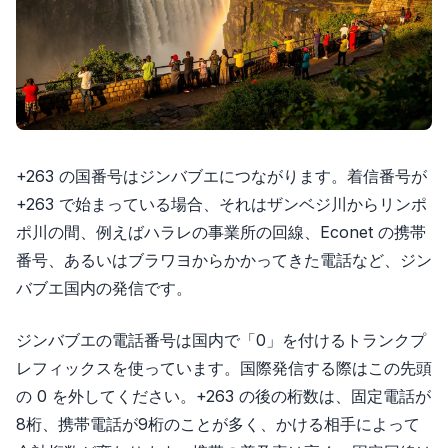
+263 の国番号はジンバブエにつながります。着信番号が
+263 で始まっている場合、それはザンベジ川からリンポ
ポ川の間、例えばハラレの事業所の回線、Econet の携帯
番号、あるいはブラワヨからかかってきた電話など、ジン
バブエ国内の発信です。
ジンバブエの電話番号は国内で「0」を付けるトランクプ
レフィックスを使っています。国際発信する際はこの先頭
の 0 を外してください。+263 の後の桁数は、固定電話が
8桁、携帯電話が9桁のことが多く、かける相手によって