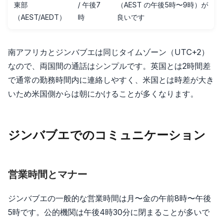
東部
/ 午後7
（AEST の午後5時〜9時）が
（AEST/AEDT）
時
良いです
南アフリカとジンバブエは同じタイムゾーン（UTC+2）
なので、両国間の通話はシンプルです。英国とは2時間差
で通常の勤務時間内に連絡しやすく、米国とは時差が大き
いため米国側からは朝にかけることが多くなります。
ジンバブエでのコミュニケーション
営業時間とマナー
ジンバブエの一般的な営業時間は月〜金の午前8時〜午後
5時です。公的機関は午後4時30分に閉まることが多いで