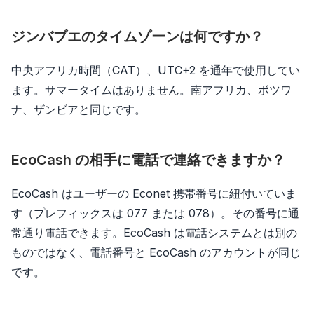
ジンバブエのタイムゾーンは何ですか？
中央アフリカ時間（CAT）、UTC+2 を通年で使用してい
ます。サマータイムはありません。南アフリカ、ボツワ
ナ、ザンビアと同じです。
EcoCash の相手に電話で連絡できますか？
EcoCash はユーザーの Econet 携帯番号に紐付いていま
す（プレフィックスは 077 または 078）。その番号に通
常通り電話できます。EcoCash は電話システムとは別の
ものではなく、電話番号と EcoCash のアカウントが同じ
です。