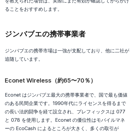
を教えられた場合は、実際にまだ有効か確認してからかけ
ることをおすすめします。
ジンバブエの携帯事業者
ジンバブエの携帯市場は一強が支配しており、他に二社が
追随しています。
Econet Wireless（約65〜70％）
Econet はジンバブエ最大の携帯事業者で、国で最も価値
のある民間企業です。1990年代にライセンスを得るまで
の長い法的闘争を経て設立され、プレフィックスは 077
と 078 を使用します。Econet の優位性はモバイルマネ
ーの EcoCash によるところが大きく、多くの取引が