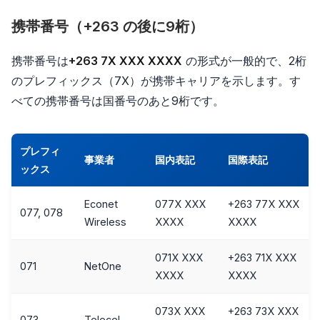
携帯番号（+263 の後に9桁）
携帯番号は
+263 7X XXX XXXX
の形式が一般的で、2桁
のプレフィックス（7X）が携帯キャリアを示します。す
べての携帯番号は国番号のあと9桁です。
プレフィ
事業者
国内表記
国際表記
ックス
Econet
077X XXX
+263 77X XXX
077, 078
Wireless
XXXX
XXXX
071X XXX
+263 71X XXX
071
NetOne
XXXX
XXXX
073X XXX
+263 73X XXX
073
Telecel