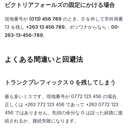
ビクトリアフォールズの固定にかける場合
現地番号が
(013) 456 789
のとき、0 を外して市外局番
13 を残し
+263 13 456 789
。ボツワナからなら：
00-
263-13-456-789
。
よくある間違いと回避法
トランクプレフィックス 0 を残してしまう
最も多いミスです。現地番号が 0772 123 456 の場合、
正しくは +263 772 123 456 であって +263 0772 123
456 ではありません。先頭の余分な 0 は誤った経路に接
続されるか、接続失敗になります。