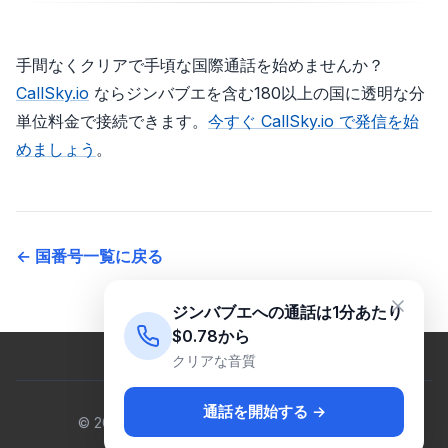
手間なくクリアで手頃な国際通話を始めませんか？
CallSky.io
ならジンバブエを含む180以上の国に透明な分
単位料金で接続できます。
今すぐ CallSky.io で発信を始
めましょう
。
← 国番号一覧に戻る
ジンバブエへの通話は1分あたり
$0.78から
クリアな音質
通話を開始する →
© 2026 Venus Cloud Ltd. All rights reserved.