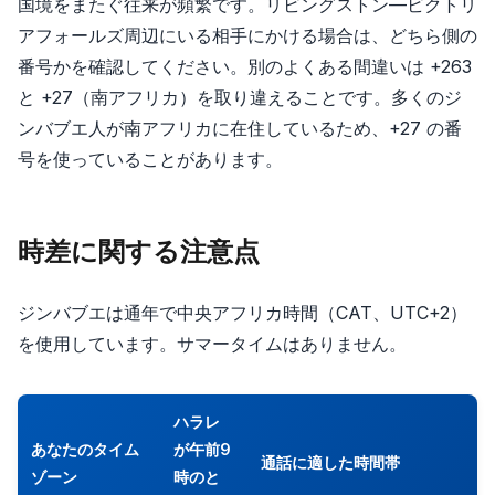
国境をまたぐ往来が頻繁です。リビングストン—ビクトリ
アフォールズ周辺にいる相手にかける場合は、どちら側の
番号かを確認してください。別のよくある間違いは +263
と +27（南アフリカ）を取り違えることです。多くのジ
ンバブエ人が南アフリカに在住しているため、+27 の番
号を使っていることがあります。
時差に関する注意点
ジンバブエは通年で中央アフリカ時間（CAT、UTC+2）
を使用しています。サマータイムはありません。
ハラレ
あなたのタイム
が午前9
通話に適した時間帯
ゾーン
時のと