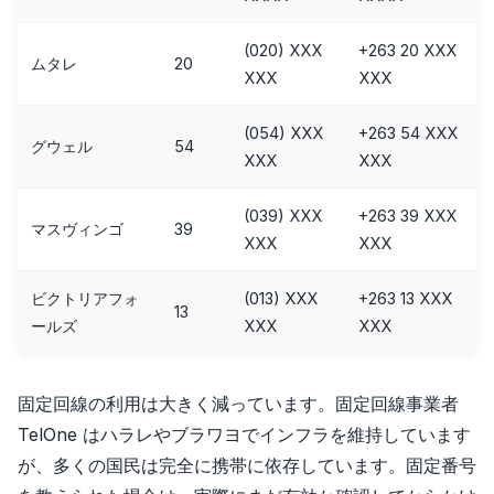
(020) XXX
+263 20 XXX
ムタレ
20
XXX
XXX
(054) XXX
+263 54 XXX
グウェル
54
XXX
XXX
(039) XXX
+263 39 XXX
マスヴィンゴ
39
XXX
XXX
ビクトリアフォ
(013) XXX
+263 13 XXX
13
ールズ
XXX
XXX
固定回線の利用は大きく減っています。固定回線事業者
TelOne はハラレやブラワヨでインフラを維持しています
が、多くの国民は完全に携帯に依存しています。固定番号