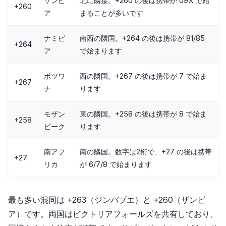
ザンビ
北に隣接。+260 の後は携帯が 09X で始
+260
ア
まることが多いです
ナミビ
南西の隣国。+264 の後は携帯が 81/85
+264
ア
で始まります
ボツワ
西の隣国。+267 の後は携帯が 7 で始ま
+267
ナ
ります
モザン
東の隣国。+258 の後は携帯が 8 で始ま
+258
ビーク
ります
南アフ
南の隣国。数字は2桁で、+27 の後は携帯
+27
リカ
が 6/7/8 で始まります
最も多い混同は +263（ジンバブエ）と +260（ザンビ
ア）です。両国はビクトリアフォールズを共有しており、