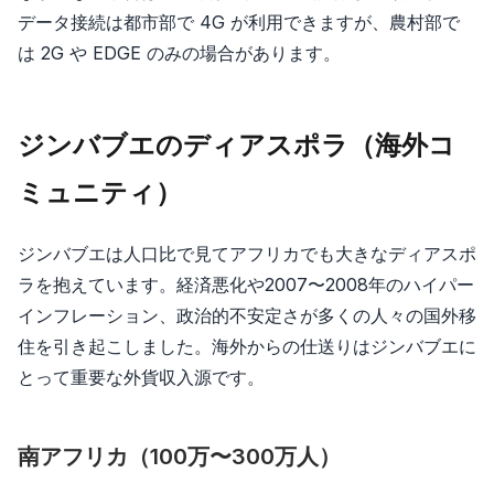
データ接続は都市部で 4G が利用できますが、農村部で
は 2G や EDGE のみの場合があります。
ジンバブエのディアスポラ（海外コ
ミュニティ）
ジンバブエは人口比で見てアフリカでも大きなディアスポ
ラを抱えています。経済悪化や2007〜2008年のハイパー
インフレーション、政治的不安定さが多くの人々の国外移
住を引き起こしました。海外からの仕送りはジンバブエに
とって重要な外貨収入源です。
南アフリカ（100万〜300万人）