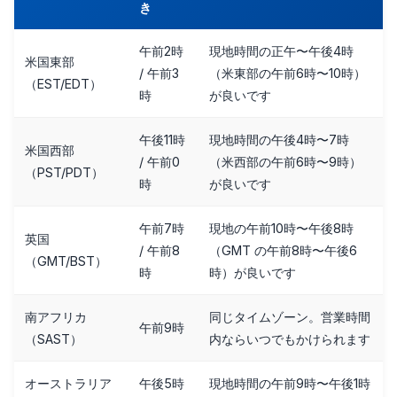
き
午前2時
現地時間の正午〜午後4時
米国東部
/ 午前3
（米東部の午前6時〜10時）
（EST/EDT）
時
が良いです
午後11時
現地時間の午後4時〜7時
米国西部
/ 午前0
（米西部の午前6時〜9時）
（PST/PDT）
時
が良いです
午前7時
現地の午前10時〜午後8時
英国
/ 午前8
（GMT の午前8時〜午後6
（GMT/BST）
時
時）が良いです
南アフリカ
同じタイムゾーン。営業時間
午前9時
（SAST）
内ならいつでもかけられます
オーストラリア
午後5時
現地時間の午前9時〜午後1時