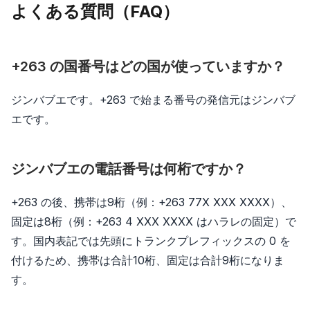
よくある質問（FAQ）
+263 の国番号はどの国が使っていますか？
ジンバブエです。+263 で始まる番号の発信元はジンバブ
エです。
ジンバブエの電話番号は何桁ですか？
+263 の後、携帯は9桁（例：+263 77X XXX XXXX）、
固定は8桁（例：+263 4 XXX XXXX はハラレの固定）で
す。国内表記では先頭にトランクプレフィックスの 0 を
付けるため、携帯は合計10桁、固定は合計9桁になりま
す。