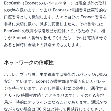
EcoCash（Econet のモバイルマネー）は現金以外の取引
の大半を扱います。つまり Econet の電話番号は実質的な
口座番号として機能します。人々は自分の Econet 番号を
非常に大切に扱い、滅多に変更しません。その番号には
EcoCash の残高や取引履歴が紐付いているためです。相
手が Econet の番号を教えてくれたら、それは電話番号で
あると同時に金融上の識別子でもあります。
ネットワークの信頼性
ハラレ、ブラワヨ、主要都市では携帯のカバレッジは概ね
安定しています。Econet が農村部まで最も広いカバレッ
ジを持っています。ただし停電が頻繁に発生し（悪化する
と 8〜18 時間程度続くこともあります）、そのため基地
局が一時的にオフラインになることがあります。通話がつ
ながらない場合は 30 分ほど待って再試行してください。