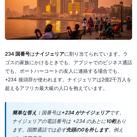
234 国番号
は
ナイジェリア
に割り当てられています。ラ
ゴスの家族にかけるときでも、アブジャでのビジネス通話
でも、ポートハーコートの友人に連絡する場合でも、
+234 接頭辞が使われます。ナイジェリアは2億2千万人を
超えるアフリカ最大級の人口を抱えています。
簡単な答え：
国番号は
+234 がナイジェリア
です。
ナイジェリアの電話番号は +234 のあとに
10桁
あり
ます。国際通話では必ず
先頭の0を外します
。例え