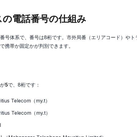
スの電話番号の仕組み
番号体系で、番号は8桁です。市外局番（エリアコード）やト
で携帯か固定かが判別できます。
が
5
で、8桁です：
itius Telecom（my.t）
itius Telecom（my.t）
l