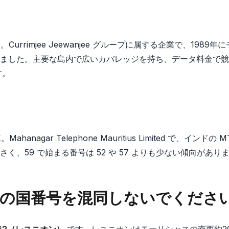
X
。Currimjee Jeewanjee グループに属する企業で、198
ました。主要な島内で広いカバレッジを持ち、データ料金で競争
す。
X
。Mahanagar Telephone Mauritius Limited で、イン
く、59 で始まる番号は 52 や 57 よりも少ない傾向があり
近隣の国番号を混同しないでくださ
262（レユニオン）
です。レユニオンはモーリシャスの南西約20