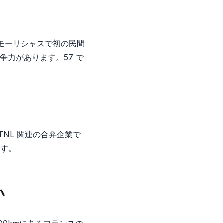
9年にモーリシャスで初の民間
力があります。57 で
ドの MTNL 関連の合弁企業で
ます。
い
0kmにあるフランスの