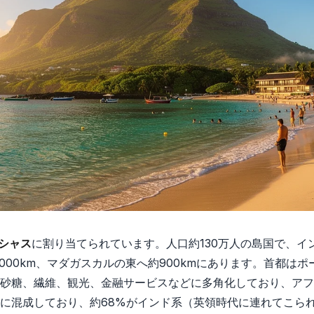
シャス
に割り当てられています。人口約130万人の島国で、イ
000km、マダガスカルの東へ約900kmにあります。首都は
砂糖、繊維、観光、金融サービスなどに多角化しており、アフ
に混成しており、約68%がインド系（英領時代に連れてこら