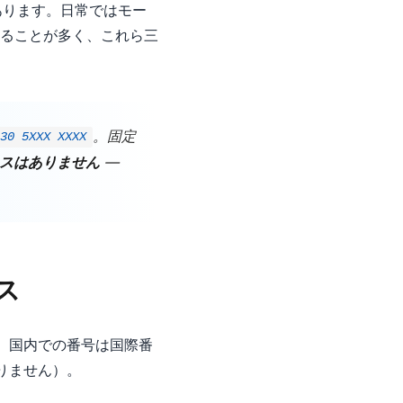
あります。日常ではモー
ることが多く、これら三
。固定
230 5XXX XXXX
スはありません
—
ス
。国内での番号は国際番
りません）。