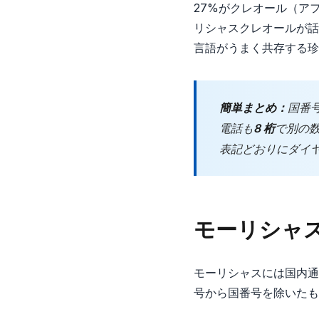
27%がクレオール（ア
リシャスクレオールが話
言語がうまく共存する珍
簡単まとめ：
国番
電話も
8 桁
で別の
表記どおりにダイ
モーリシャ
モーリシャスには国内通
号から国番号を除いたも