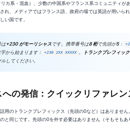
フリカ系・混血）、少数の中国系やフランス系コミュニティが
され、メディアではフランス語、政府の場では英語が用いられ
しい国です。
号は
+230 がモーリシャス
です。携帯番号は
8 桁
で先頭が
5
：
+
数字から始まります：
。
トランクプレフィック
+230 2XX XXXXX
ヤルしてください。
スへの発信：クイックリファレン
話用のトランクプレフィックス（先頭の0など）はありません
のと同じです。先頭の0を外す必要はありません（そもそもあ