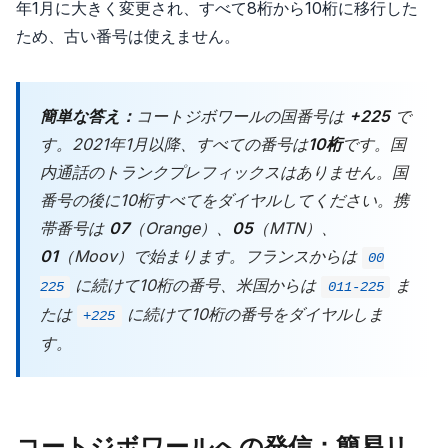
年1月に大きく変更され、すべて8桁から10桁に移行した
ため、古い番号は使えません。
簡単な答え：
コートジボワールの国番号は
+225
で
す。2021年1月以降、すべての番号は
10桁
です。国
内通話のトランクプレフィックスはありません。国
番号の後に10桁すべてをダイヤルしてください。携
帯番号は
07
（Orange）、
05
（MTN）、
01
（Moov）で始まります。フランスからは
00
に続けて10桁の番号、米国からは
ま
225
011-225
たは
に続けて10桁の番号をダイヤルしま
+225
す。
コートジボワールへの発信：簡易リ