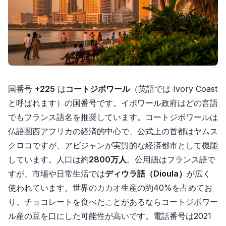
国番号
+225
は
コートジボワール
（英語では Ivory Coast
と呼ばれます）の国番号です。イボワール政府はどの言語
でもフランス語名を推奨しています。コートジボワールは
仏語圏西アフリカの経済的中心で、公式上の首都はヤムス
クロコですが、アビジャンが実質的な経済都市として機能
しています。人口は約
2800万人
。公用語はフランス語で
すが、市場や日常生活では
ディウラ語（Dioula）
が広く
使われています。世界のカカオ生産の約40%を占めてお
り、チョコレートを食べたことがあるならコートジボワー
ル産の豆を口にした可能性が高いです。電話番号は2021