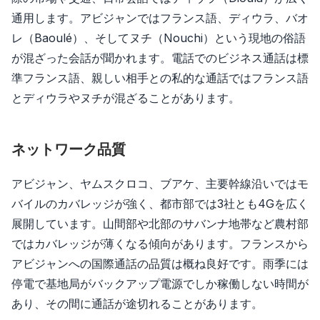
通用します。アビジャンではフランス語、ディウラ、バオ
レ（Baoulé）、そしてヌチ（Nouchi）という現地の俗語
が混ざった会話が聞かれます。電話でのビジネス通話は標
準フランス語、親しい相手との私的な通話ではフランス語
とディウラやヌチが混ざることがあります。
ネットワーク品質
アビジャン、ヤムスクロコ、ブアケ、主要幹線沿いではモ
バイルのカバレッジが強く、都市部では3社とも4Gを広く
展開しています。山間部や北部のサバンナ地帯など農村部
ではカバレッジが薄くなる傾向があります。フランスから
アビジャンへの国際通話の品質は概ね良好です。雨季には
停電で基地局がバックアップ電源でしか稼働しない時間が
あり、その間に通話が途切れることがあります。