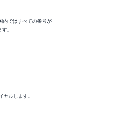
国内ではすべての番号が
ます。
。
 とダイヤルします。