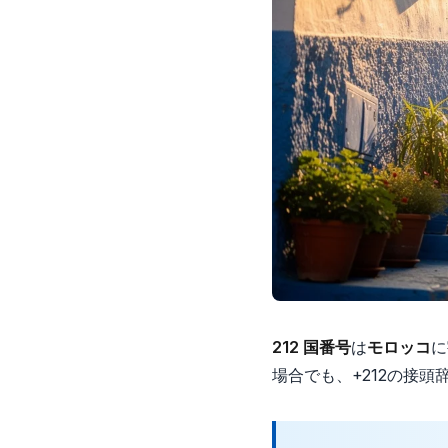
212 国番号
は
モロッコ
に
場合でも、+212の接