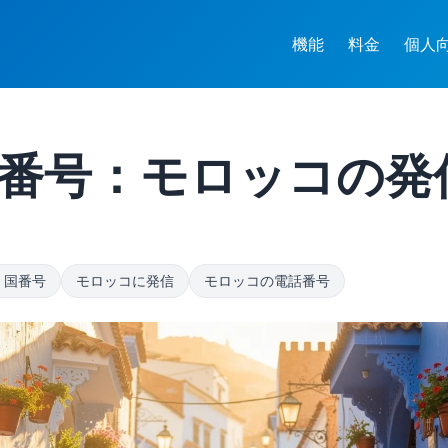
機能
料金
個人
 国番号：モロッコの
2 国番号
モロッコに発信
モロッコの電話番号