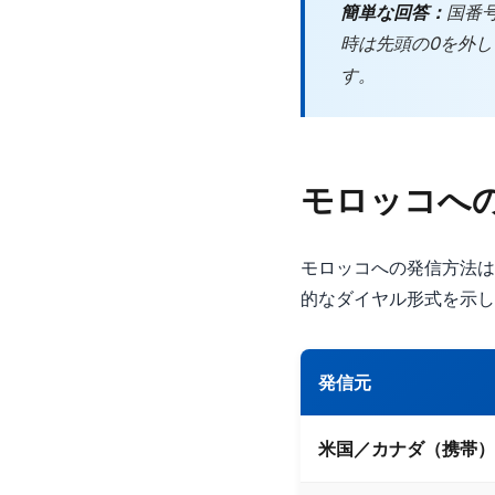
簡単な回答：
国番
時は先頭の0を外しま
す。
モロッコへ
モロッコへの発信方法は
的なダイヤル形式を示し
発信元
米国／カナダ（携帯）