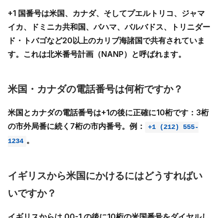
+1 国番号
は
米国、カナダ、そしてプエルトリコ、ジャマ
イカ、ドミニカ共和国、バハマ、バルバドス、トリニダー
ド・トバゴなど20以上のカリブ海諸国
で共有されていま
す。これは北米番号計画（NANP）と呼ばれます。
米国・カナダの電話番号は何桁ですか？
米国とカナダの電話番号は+1の後に正確に
10桁
です：3桁
の市外局番に続く7桁の市内番号。例：
+1 (212) 555-
。
1234
イギリスから米国にかけるにはどうすればい
いですか？
イギリスからは
00-1
の後に10桁の米国番号をダイヤルし