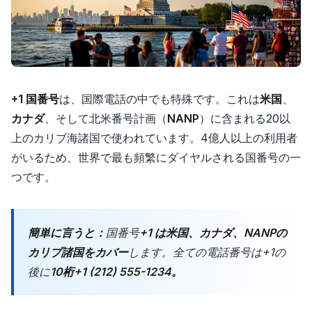
+1 国番号
は、国際電話の中でも特殊です。これは
米国
、
カナダ
、そして北米番号計画（
NANP
）に含まれる20以
上のカリブ海諸国で使われています。4億人以上の利用者
がいるため、世界で最も頻繁にダイヤルされる国番号の一
つです。
簡単に言うと：
国番号
+1 は米国、カナダ、NANPの
カリブ諸国をカバー
します。全ての電話番号は+1の
後に
10桁+1 (212) 555-1234。