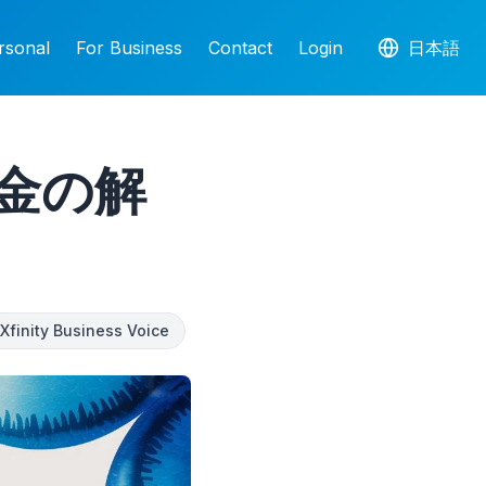
rsonal
For Business
Contact
Login
日本語
料金の解
Xfinity Business Voice