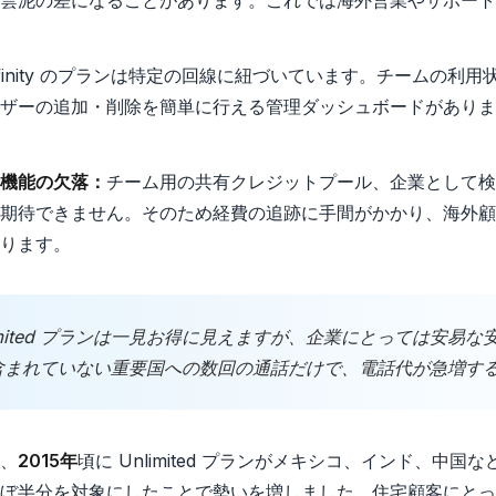
雲泥の差になることがあります。これでは海外営業やサポート
finity のプランは特定の回線に紐づいています。チームの利
ザーの追加・削除を簡単に行える管理ダッシュボードがありま
機能の欠落：
チーム用の共有クレジットプール、企業として検
期待できません。そのため経費の追跡に手間がかかり、海外顧
ります。
ce Unlimited プランは一見お得に見えますが、企業にとっては安
含まれていない重要国への数回の通話だけで、電話代が急増す
、
2015年
頃に Unlimited プランがメキシコ、インド、中
ぼ半分を対象にしたことで勢いを増しました。住宅顧客にとっ