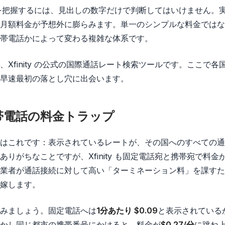
話料金を把握するには、見出しの数字だけで判断してはいけません
月額料金が予想外に膨らみます。単一のシンプルな料金ではな
帯電話かによって変わる複雑な体系です。
Xfinity の公式の国際通話レート検索ツールです。ここで
早速最初の落とし穴に出会います。
携帯電話の料金トラップ
はこれです：表示されているレートが、その国へのすべての通
りがちなことですが、Xfinity も固定電話宛と携帯宛で料
者が通話接続に対して高い「ターミネーション料」を課すためで、
嫁します。
みましょう。固定電話へは
1分あたり $0.09
と表示されている
かし同じ都市の携帯番号にかけると、料金が
$0.27/分
に跳ね