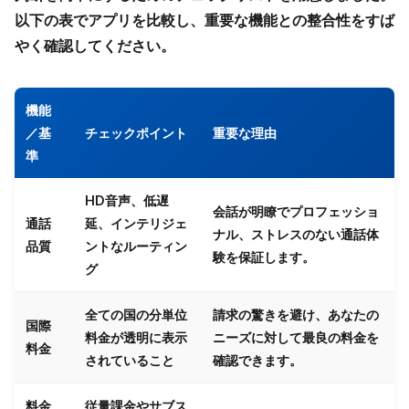
以下の表でアプリを比較し、重要な機能との整合性をすば
やく確認してください。
機能
／基
チェックポイント
重要な理由
準
HD音声、低遅
会話が明瞭でプロフェッショ
通話
延、インテリジェ
ナル、ストレスのない通話体
品質
ントなルーティン
験を保証します。
グ
全ての国の分単位
請求の驚きを避け、あなたの
国際
料金が透明に表示
ニーズに対して最良の料金を
料金
されていること
確認できます。
料金
従量課金やサブス