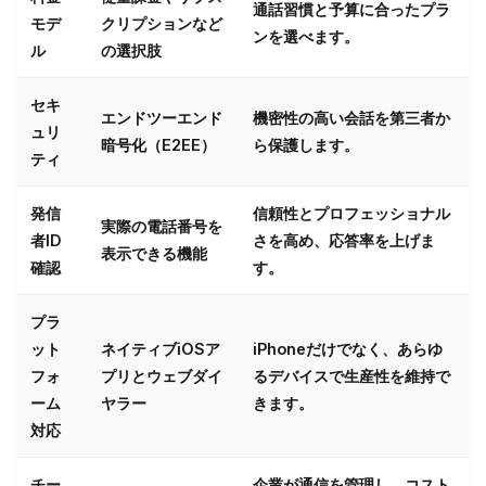
通話習慣と予算に合ったプラ
モデ
クリプションなど
ンを選べます。
ル
の選択肢
セキ
エンドツーエンド
機密性の高い会話を第三者か
ュリ
暗号化（E2EE）
ら保護します。
ティ
発信
信頼性とプロフェッショナル
実際の電話番号を
者ID
さを高め、応答率を上げま
表示できる機能
確認
す。
プラ
ット
ネイティブiOSア
iPhoneだけでなく、あらゆ
フォ
プリとウェブダイ
るデバイスで生産性を維持で
ーム
ヤラー
きます。
対応
チー
企業が通信を管理し、コスト