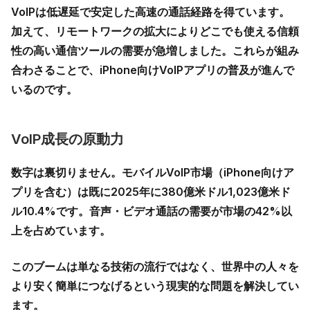
VoIPは低遅延で安定した高速の通話経路を得ています。
加えて、リモートワークの拡大によりどこでも使える信頼
性の高い通信ツールの需要が急増しました。これらが組み
合わさることで、
iPhone向けVoIPアプリ
の普及が進んで
いるのです。
VoIP成長の原動力
数字は裏切りません。モバイルVoIP市場（iPhone向けア
プリを含む）は既に
2025年に380億米ドル1,023億米ド
ル10.4%
です。音声・ビデオ通話の需要が市場の
42%以
上
を占めています。
このブームは単なる技術の流行ではなく、世界中の人々を
より安く簡単につなげるという現実的な問題を解決してい
ます。