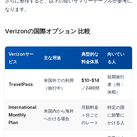
さらに整理すると、以下の短いサマリーテーブルが参考に
なります。
Verizonの国際オプション 比較
Verizonサー
典型的な
向いてい
主な用途
ビス
料金体系
る人
短期旅行
米国外での利用
$10-$14
TravelPass
者（例：
（旅行中）
／24時間
休暇）
International
月額料金
特定の国
米国内から海外
Monthly
＋分ごと
に頻繁に
へかける場合
Plan
のレート
かける人