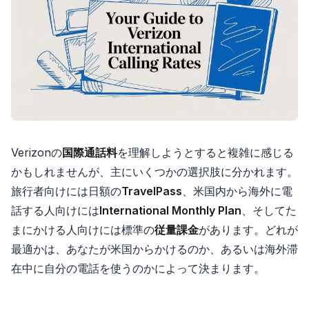
Verizonの
国際通話料
を理解しようとすると複雑に感じる
かもしれませんが、主にいくつかの選択肢に分かれます。
旅行者向けには日額の
TravelPass
、米国内から海外に電
話する人向けには
International Monthly Plan
、そしてた
まにかける人向けには標準の
従量課金
があります。どれが
最適かは、あなたが米国からかけるのか、あるいは海外滞
在中に自分の電話を使うのかによって決まります。