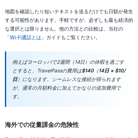
地図を確認したり短いテキストを送るだけでも日額が発生
する可能性があります。手軽ですが、必ずしも最も経済的
な選択とは限りません。他の方法との比較は、当社の
「
Wi‑Fi通話とは
」ガイドもご覧ください。
例えばヨーロッパで2週間（14日）の休暇を過ごす
とすると、TravelPassの費用は
$140
（
14日 × $10/
日
）になります。シームレスな接続が得られます
が、通常の月額料金に加えてかなりの追加費用で
す。
海外での従量課金の危険性