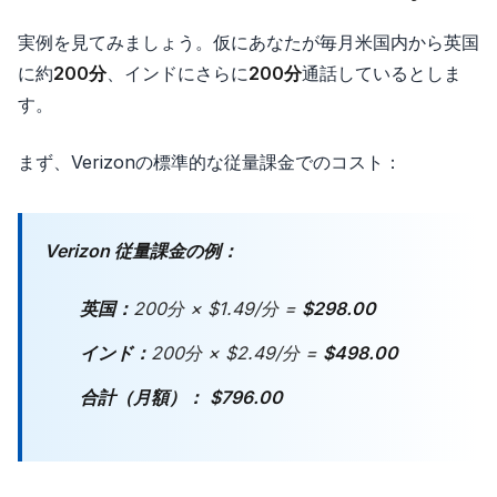
実例を見てみましょう。仮にあなたが毎月米国内から英国
に約
200分
、インドにさらに
200分
通話しているとしま
す。
まず、Verizonの標準的な従量課金でのコスト：
Verizon 従量課金の例：
英国：
200分 × $1.49/分 =
$298.00
インド：
200分 × $2.49/分 =
$498.00
合計（月額）：
$796.00