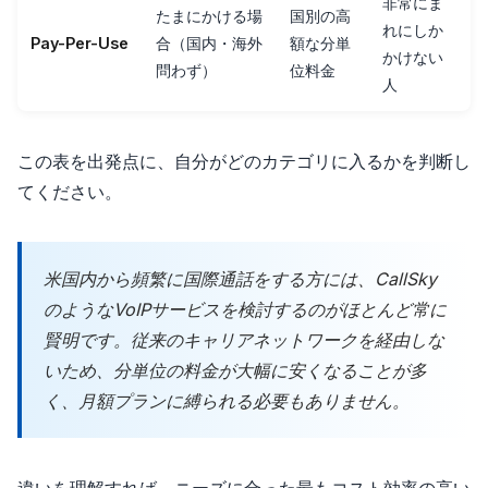
非常にま
たまにかける場
国別の高
れにしか
Pay-Per-Use
合（国内・海外
額な分単
かけない
問わず）
位料金
人
この表を出発点に、自分がどのカテゴリに入るかを判断し
てください。
米国内から頻繁に国際通話をする方には、CallSky
のようなVoIPサービスを検討するのがほとんど常に
賢明です。従来のキャリアネットワークを経由しな
いため、分単位の料金が大幅に安くなることが多
く、月額プランに縛られる必要もありません。