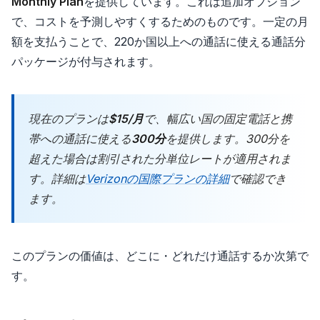
Monthly Plan
を提供しています。これは追加オプション
で、コストを予測しやすくするためのものです。一定の月
額を支払うことで、220か国以上への通話に使える通話分
パッケージが付与されます。
現在のプランは
$15/月
で、幅広い国の固定電話と携
帯への通話に使える
300分
を提供します。300分を
超えた場合は割引された分単位レートが適用されま
す。詳細は
Verizonの国際プランの詳細
で確認でき
ます。
このプランの価値は、どこに・どれだけ通話するか次第で
す。