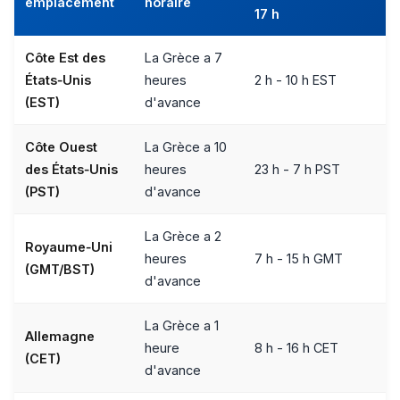
emplacement
horaire
17 h
Côte Est des
La Grèce a 7
États‑Unis
heures
2 h - 10 h EST
(EST)
d'avance
Côte Ouest
La Grèce a 10
des États‑Unis
heures
23 h - 7 h PST
(PST)
d'avance
La Grèce a 2
Royaume‑Uni
heures
7 h - 15 h GMT
(GMT/BST)
d'avance
La Grèce a 1
Allemagne
heure
8 h - 16 h CET
(CET)
d'avance