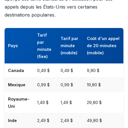
appels depuis les États-Unis vers certaines
destinations populaires.
Tarif
Tarif par
Coût d'un appel
par
Pays
minute
de 20 minutes
minute
(mobile)
(mobile)
(fixe)
Canada
0,49 $
0,49 $
9,80 $
Mexique
0,99 $
0,99 $
19,80 $
Royaume-
1,49 $
1,49 $
29,80 $
Uni
Inde
2,49 $
2,49 $
49,80 $