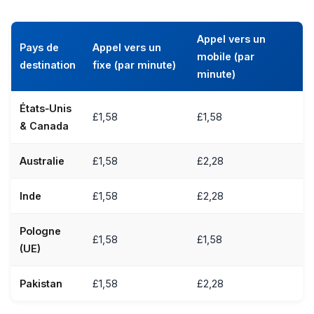
Appel vers un
Pays de
Appel vers un
mobile (par
destination
fixe (par minute)
minute)
États‑Unis
£1,58
£1,58
& Canada
Australie
£1,58
£2,28
Inde
£1,58
£2,28
Pologne
£1,58
£1,58
(UE)
Pakistan
£1,58
£2,28