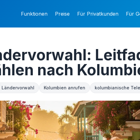
Funktionen
Preise
Für Privatkunden
Für G
dervorwahl: Leitf
ählen nach Kolumbi
 Ländervorwahl
Kolumbien anrufen
kolumbianische Te