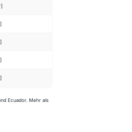
r]
]
]
]
]
und Ecuador. Mehr als