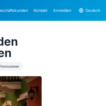
eschäftskunden
Kontakt
Anmelden
Deutsch
aden
en
lefonnummer