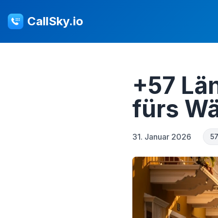
CallSky.io
+57 Län
fürs W
31. Januar 2026
57